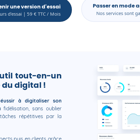
Passer en mode 
nir une version d'essai
Nos services sont ga
urs d'essai | 59 € TTC / Mois
util tout-en-un
du digital !
réussir à digitaliser son
fidélisation, sans oublier
tâches répétitives par la
pects puis en clients grâce